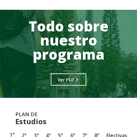
Todo sobre
nuestro
programa
Ver PDF
PLAN DE
Estudios
1°
2°
3°
4°
5°
6°
7°
8°
Electivas