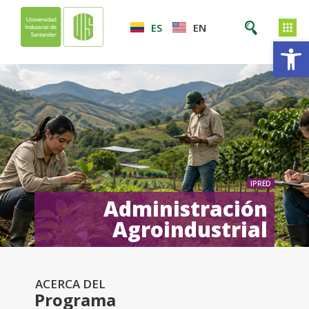
ES
EN
Ab
IPRED
Administración
Agroindustrial
ACERCA DEL
Programa