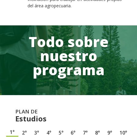
del área agropecuaria.
Todo sobre
nuestro
programa
PLAN DE
Estudios
1°
2°
3°
4°
5°
6°
7°
8°
9°
10°