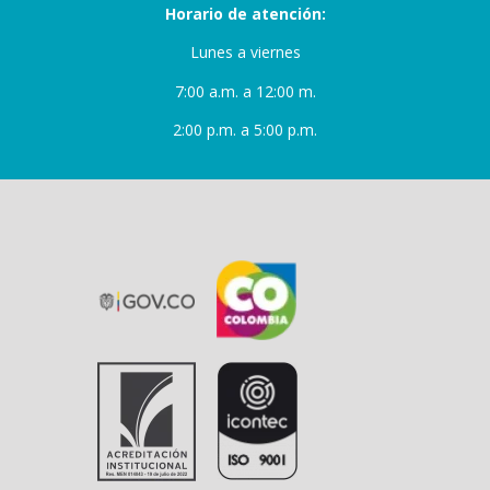
Horario de atención:
Lunes a viernes
7:00 a.m. a 12:00 m.
2:00 p.m. a 5:00 p.m.