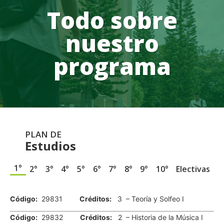
Todo sobre
nuestro
programa
PLAN DE
Estudios
1°
2°
3°
4°
5°
6°
7°
8°
9°
10°
Electivas
.
Código:
29831
Créditos:
3 – Teoría y Solfeo I
Código:
29832
Créditos:
2 – Historia de la Música I