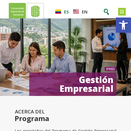
ES
EN
Ab
IPRED
Gestión
Empresarial
ACERCA DEL
Programa
Los propósitos del Programa de Gestión Empresarial