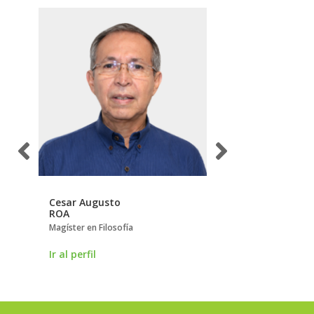
Cesar Augusto
José Manuel de la
ROA
FRANCO SERRANO
licy
Magíster en Filosofía
Doctor en Educación
nal
Ir al perfil
Ir al perfil