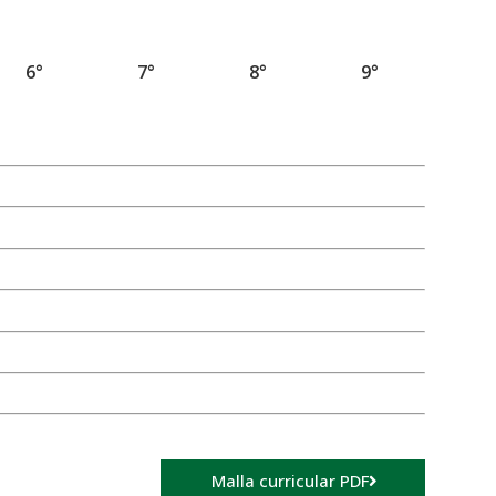
6°
7°
8°
9°
Malla curricular PDF