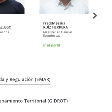
Freddy Jesús
Go
ALLEGO
RUÍZ HERRERA
PA
losofía
Magíster en Ciencias
Do
Económicas
Ir 
Ir al perfil
da y Regulación (EMAR)
enamiento Territorial (GIDROT)