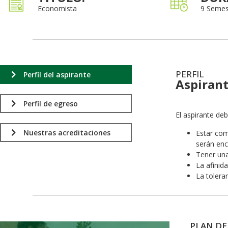
Economista
9 Semes
PERFIL
Perfil del aspirante
Aspiran
.
Perfil de egreso
El aspirante de
Nuestras acreditaciones
Estar com
serán en
Tener una
La afinid
La tolera
PLAN DE