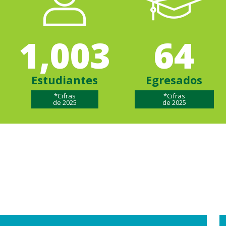
1,003
64
Estudiantes
Egresados
*Cifras
*Cifras
de 2025
de 2025