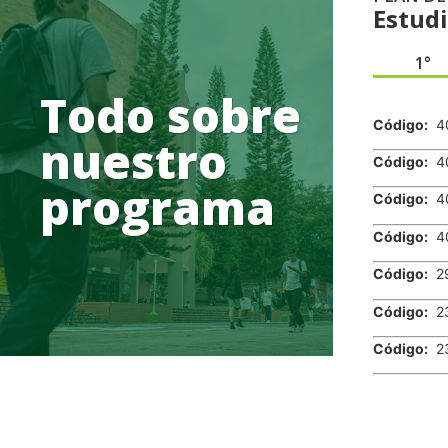
Estud
1°
.
Todo sobre
Código:
4
nuestro
Código:
4
programa
Código:
4
Código:
4
Código:
2
Código:
2
Código:
2