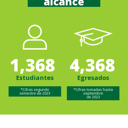
alcance
1,368
4,368
Estudiantes
Egresados
*Cifras segundo
*Cifras tomadas hasta
semestre de 2023
septiembre
de 2023