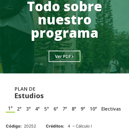
Todo sobre
nuestro
programa
Ver PDF
PLAN DE
Estudios
1°
2°
3°
4°
5°
6°
7°
8°
9°
10°
Electivas
.
Código:
20252
Créditos:
4 – Cálculo I