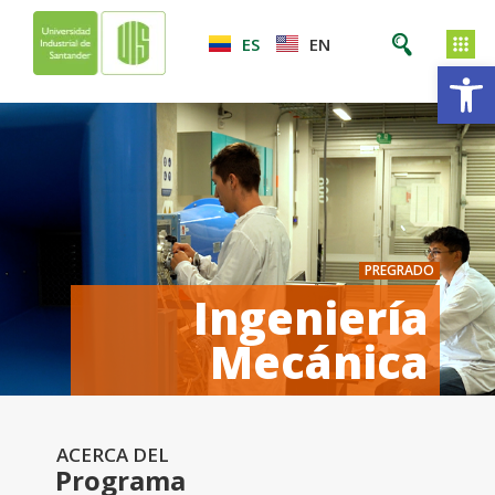
ES
EN
Ab
PREGRADO
Ingeniería
Mecánica
ACERCA DEL
Programa