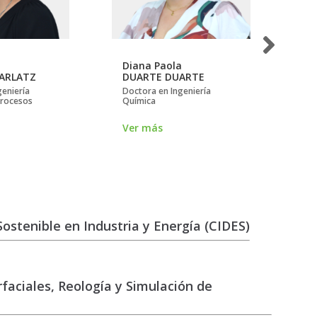
Diana Paola
Ed
BARLATZ
DUARTE DUARTE
MO
geniería
Doctora en Ingeniería
Doc
Procesos
Química
Qu
Ver más
Ve
Sostenible en Industria y Energía (CIDES)
aciales, Reología y Simulación de