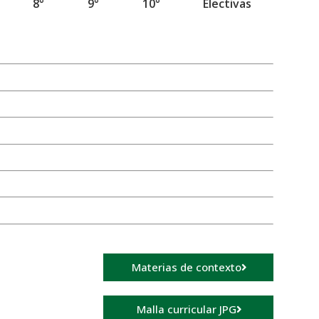
8°
9°
10°
Electivas
Materias de contexto
Malla curricular JPG