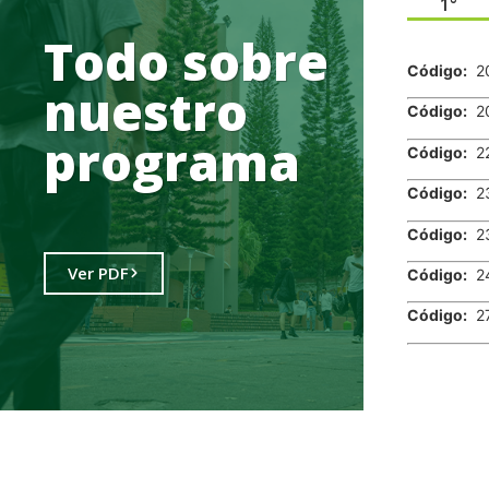
1°
.
Todo sobre
Código:
2
nuestro
Código:
2
programa
Código:
2
Código:
2
Código:
2
Ver PDF
Código:
2
Código:
2