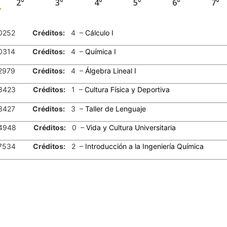
2°
3°
4°
5°
6°
7°
0252
Créditos:
4 –
Cálculo I
0314
Créditos:
4 –
Química I
2979
Créditos:
4 –
Álgebra Lineal I
3423
Créditos:
1 –
Cultura Física y Deportiva
3427
Créditos:
3 –
Taller de Lenguaje
4948
Créditos:
0 –
Vida y Cultura Universitaria
7534
Créditos:
2 –
Introducción a la Ingeniería Química