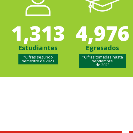
1,313
4,976
Estudiantes
Egresados
*Cifras segundo
*Cifras tomadas hasta
semestre de 2023
septiembre
de 2023