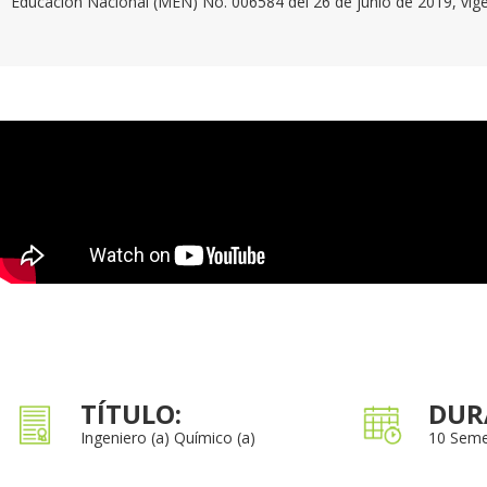
Educación Nacional (MEN) No.
006584 del 26 de junio de 2019, vig
TÍTULO:
DUR
Ingeniero (a) Químico (a)
10 Seme