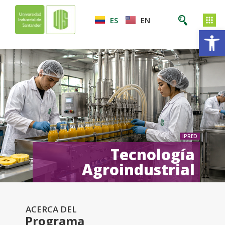
ES
EN
Ab
IPRED
Tecnología
Agroindustrial
ACERCA DEL
Programa