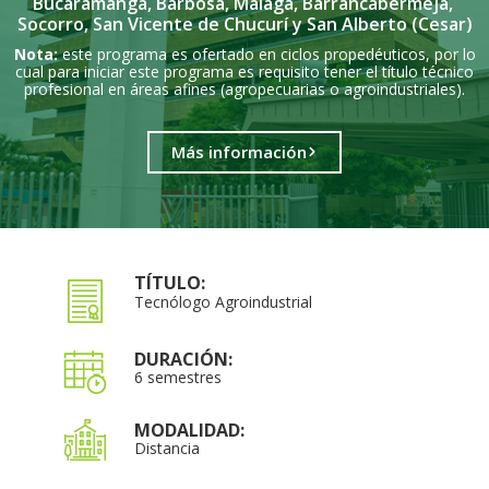
Bucaramanga, Barbosa, Málaga, Barrancabermeja,
Socorro, San Vicente de Chucurí y San Alberto (Cesar)
Nota:
este programa es ofertado en ciclos propedéuticos, por lo
cual para iniciar este programa es requisito tener el título técnico
profesional en áreas afines (agropecuarias o agroindustriales).
Más información
TÍTULO:
Tecnólogo Agroindustrial
DURACIÓN:
6 semestres
MODALIDAD:
Distancia